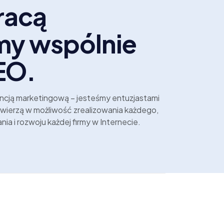
racą
my wspólnie
EO.
ncją marketingową – jesteśmy entuzjastami
y wierzą w możliwość zrealizowania każdego,
ia i rozwoju każdej firmy w Internecie.