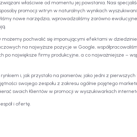
wiązani właściwie od momentu jej powstania. Nasi specjaliśc
sposoby promocji witryn w naturalnych wynikach wyszukiwani
liśmy nowe narzędzia, wprowadzaliśmy zarówno ewolucyjne ja
ją.
ży możemy pochwalić się imponującymi efektami w dziedzini
kluczowych na najwyższe pozycje w Google, współpracowaliśm
h po największe firmy produkcyjne, a co najważniejsze – wsp
 rynkiem i, jak przystało na pionierów, jako jedni z pierws
jętności swojego zespołu z zakresu ogólnie pojętego market
pierać swoich Klientów w promocji w wyszukiwarkach interne
espół i ofertę.