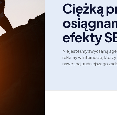
Ciężką p
osiągna
efekty S
Nie jesteśmy zwyczajną age
reklamy w Internecie, którz
nawet najtrudniejszego zadan